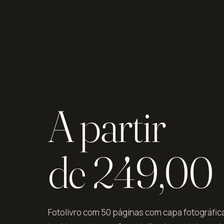
A partir
de 249,00
Fotolivro com 50 páginas com capa fotográfi